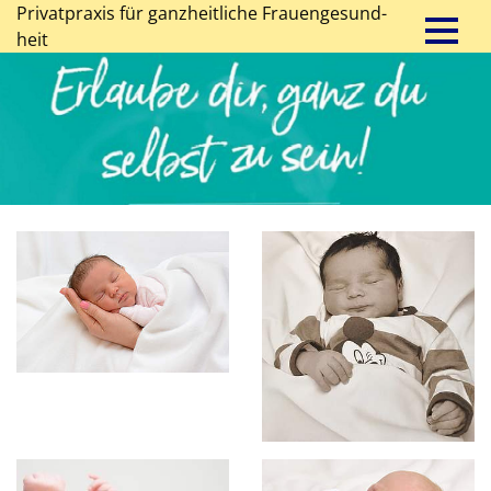
Privatpraxis für ganz­heit­liche Frauen­gesund­
heit